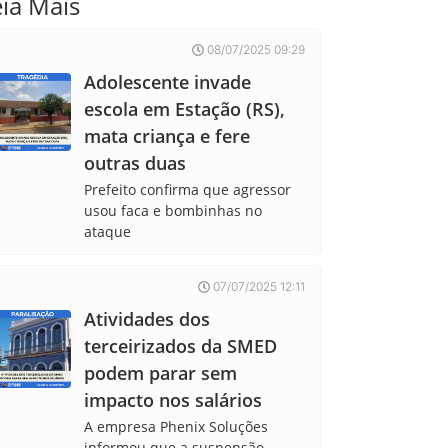
eia Mais
08/07/2025 09:29
Adolescente invade
escola em Estação (RS),
mata criança e fere
outras duas
Prefeito confirma que agressor
usou faca e bombinhas no
ataque
07/07/2025 12:11
Atividades dos
terceirizados da SMED
podem parar sem
impacto nos salários
A empresa Phenix Soluções
informou que a suspensão