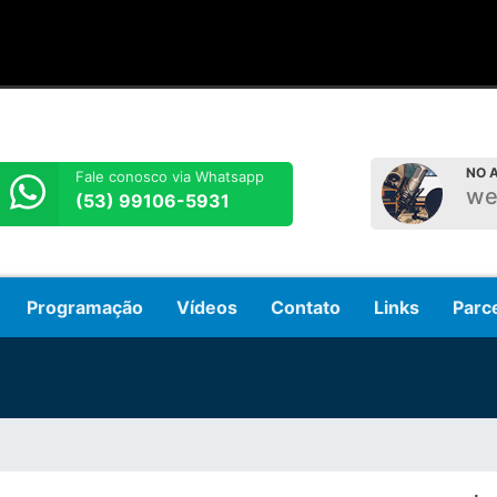
NO A
Fale conosco via Whatsapp
we
(53) 99106-5931
Programação
Vídeos
Contato
Links
Parc