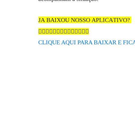
JA BAIXOU NOSSO APLICATIVO?
👇🏾👇🏾👇🏾👇🏾👇🏾👇🏾👇🏾
CLIQUE AQUI PARA BAIXAR E FI