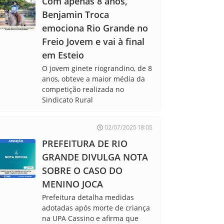
Com apenas 8 anos,
Benjamin Troca
emociona Rio Grande no
Freio Jovem e vai à final
em Esteio
O jovem ginete riograndino, de 8
anos, obteve a maior média da
competição realizada no
Sindicato Rural
02/07/2025 18:05
PREFEITURA DE RIO
GRANDE DIVULGA NOTA
SOBRE O CASO DO
MENINO JOCA
Prefeitura detalha medidas
adotadas após morte de criança
na UPA Cassino e afirma que