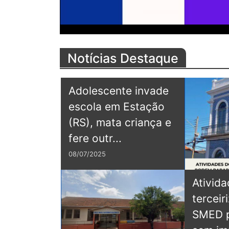
Notícias Destaque
Adolescente invade
escola em Estação
(RS), mata criança e
fere outr...
08/07/2025
Ativid
terceir
SMED 