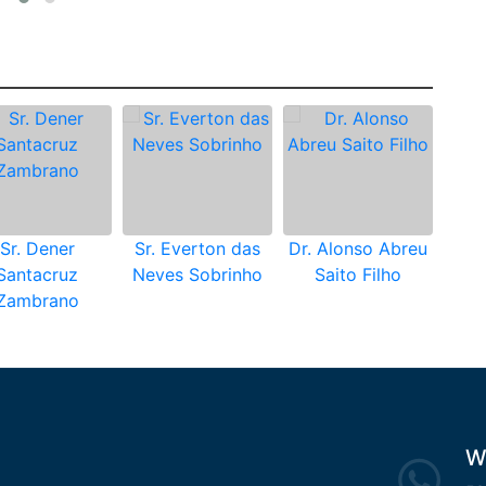
Sr. Dener
Sr. Everton das
Dr. Alonso Abreu
Santacruz
Neves Sobrinho
Saito Filho
Zambrano
W