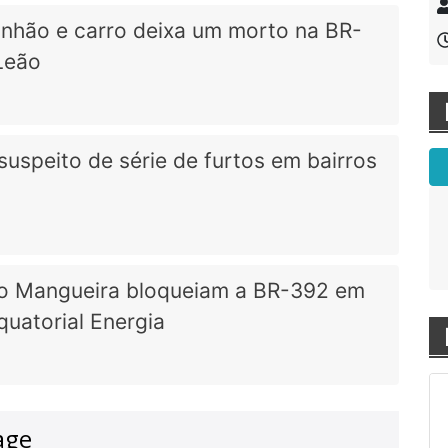
inhão e carro deixa um morto na BR-
Leão
 suspeito de série de furtos em bairros
!
O site ficou ótimo, parabéns !
O site ficou ótimo, parabéns !
- Desenvolvedor
- Desenvolvedor
ro Mangueira bloqueiam a BR-392 em
quatorial Energia