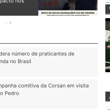
pacto nos
sáb
Uni.
03/0
‹
›
idera número de praticantes de
da no Brasil
panha comitiva da Corsan em visita
ão Pedro