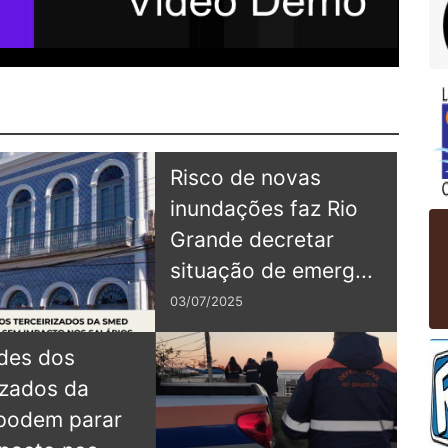
Risco de novas
inundações faz Rio
Grande decretar
situação de emerg...
03/07/2025
ades dos
Mut
izados da
ate
podem parar
rea