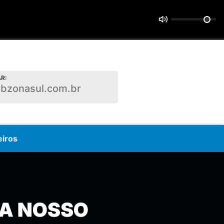
R:
bzonasul.com.br
eiros