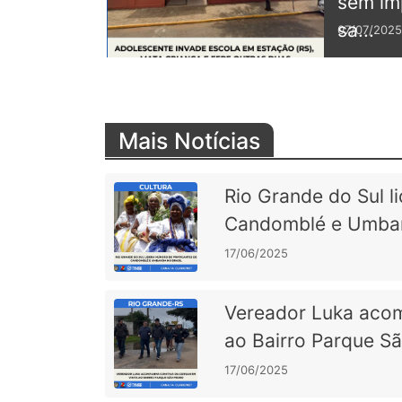
sem im
sa...
07/07/2025
Mais Notícias
Rio Grande do Sul l
Candomblé e Umban
17/06/2025
Vereador Luka acom
ao Bairro Parque S
17/06/2025