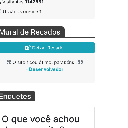
Visitantes
1142531
Usuários on-line
1
Mural de Recados
Deixar Recado
O site ficou ótimo, parabéns !
O site fi
O site
- Desenvolvedor
- 
Enquetes
O que você achou