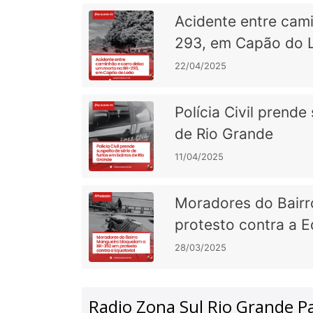
Acidente entre cam
293, em Capão do 
22/04/2025
Polícia Civil prende
de Rio Grande
O site ficou ótimo, parabéns !
O site ficou ótimo, parabéns 
11/04/2025
- Desenvolvedor
- Desenvolvedor
Moradores do Bair
protesto contra a E
28/03/2025